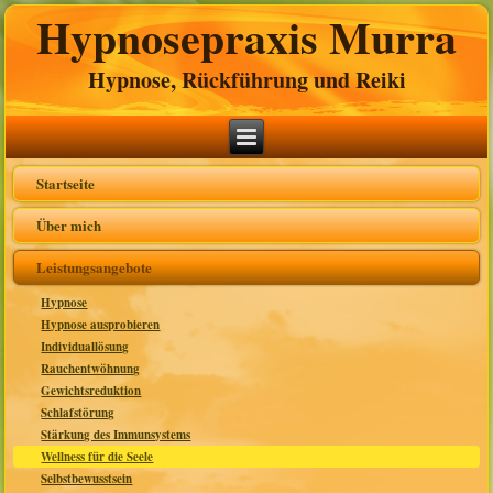
Hypnosepraxis Murra
Hypnose, Rückführung und Reiki
Startseite
Über mich
Leistungsangebote
Hypnose
Hypnose ausprobieren
Individuallösung
Rauchentwöhnung
Gewichtsreduktion
Schlafstörung
Stärkung des Immunsystems
Wellness für die Seele
Selbstbewusstsein