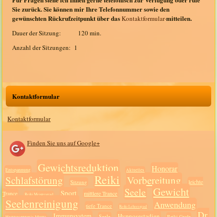
Sie zurück. Sie können mir Ihre Telefonnummer sowie den
gewünschten Rückrufzeitpunkt über das
mitteilen.
Kontaktformular·
Dauer der Sitzung: 120 min.
Anzahl der Sitzungen: 1
Kontaktformular
Kontaktformular
Finden Sie uns auf Google+
Gewichtsreduktion
Honorar
Entspannung
Aktuelles
Reiki
Schlafstörung
Vorbereitung
leichte
Sitzung
Gewicht
Seele
Sport
Trance
mittlere Trance
Reiki Meistergrad
Seelenreinigung
Anwendung
tiefe Trance
Reiki Lehrergrad
Dr.
Immunsystem
Hypnosestadien
Seele
Reiki Grade
Hypnosepraxis Murra