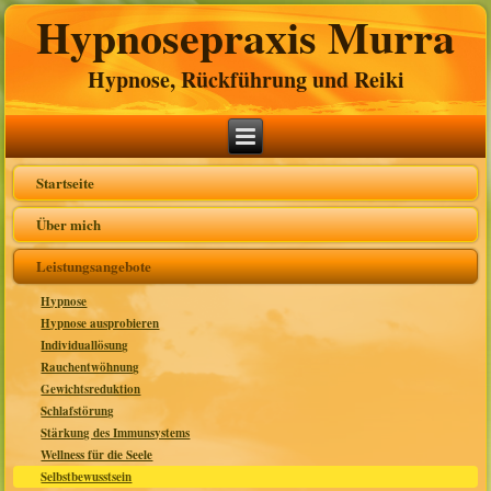
Hypnosepraxis Murra
Hypnose, Rückführung und Reiki
Startseite
Über mich
Leistungsangebote
Hypnose
Hypnose ausprobieren
Individuallösung
Rauchentwöhnung
Gewichtsreduktion
Schlafstörung
Stärkung des Immunsystems
Wellness für die Seele
Selbstbewusstsein