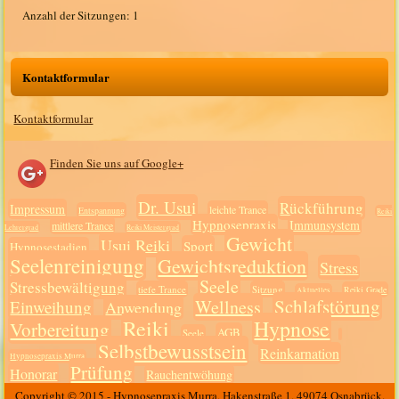
Anzahl der Sitzungen: 1
Kontaktformular
Kontaktformular
Finden Sie uns auf Google+
Dr. Usui
Rückführung
Impressum
leichte Trance
Entspannung
Reiki
Hypnosepraxis
Immunsystem
mittlere Trance
Lehrergrad
Reiki Meistergrad
Gewicht
Usui Reiki
Sport
Hypnosestadien
Seelenreinigung
Gewichtsreduktion
Stress
Seele
Stressbewältigung
tiefe Trance
Sitzung
Reiki Grade
Aktuelles
Schlafstörung
Wellness
Einweihung
Anwendung
Reiki
Hypnose
Vorbereitung
AGB
Seele
Selbstbewusstsein
Reinkarnation
Hypnosepraxis Murra
Prüfung
Honorar
Rauchentwöhung
Copyright © 2015 - Hypnosepraxis Murra, Hakenstraße 1, 49074 Osnabrück.