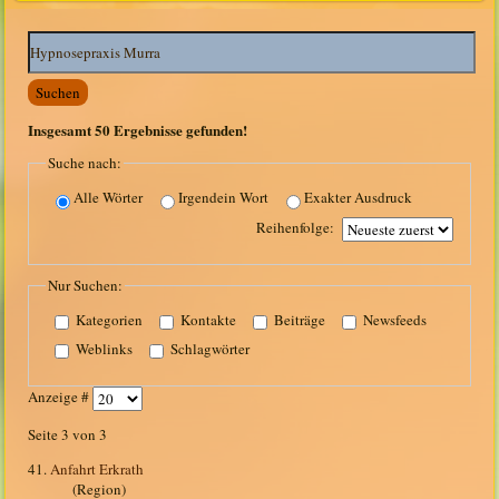
Suchwörter:
Suchen
Insgesamt
50
Ergebnisse gefunden!
Suche nach:
Alle Wörter
Irgendein Wort
Exakter Ausdruck
Reihenfolge:
Nur Suchen:
Kategorien
Kontakte
Beiträge
Newsfeeds
Weblinks
Schlagwörter
Anzeige #
Seite 3 von 3
41.
Anfahrt Erkrath
(Region)