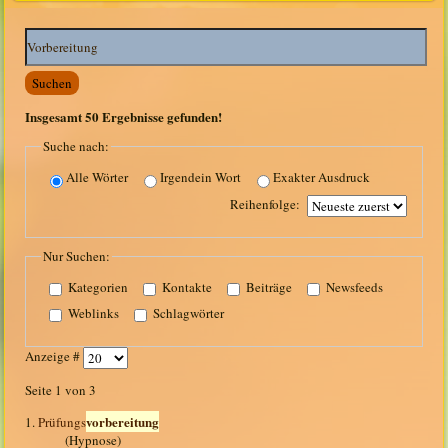
Suchwörter:
Suchen
Insgesamt
50
Ergebnisse gefunden!
Suche nach:
Alle Wörter
Irgendein Wort
Exakter Ausdruck
Reihenfolge:
Nur Suchen:
Kategorien
Kontakte
Beiträge
Newsfeeds
Weblinks
Schlagwörter
Anzeige #
Seite 1 von 3
vorbereitung
1.
Prüfungs
(Hypnose)