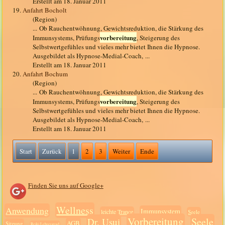
Erstellt am 18. Januar 2011
19.
Anfahrt Bocholt
(Region)
... Ob Rauchentwöhnung, Gewichtsreduktion, die Stärkung des
vorbereitung
Immunsystems, Prüfungs
, Steigerung des
Selbstwertgefühles und vieles mehr bietet Ihnen die Hypnose.
Ausgebildet als Hypnose-Medial-Coach, ...
Erstellt am 18. Januar 2011
20.
Anfahrt Bochum
(Region)
... Ob Rauchentwöhnung, Gewichtsreduktion, die Stärkung des
vorbereitung
Immunsystems, Prüfungs
, Steigerung des
Selbstwertgefühles und vieles mehr bietet Ihnen die Hypnose.
Ausgebildet als Hypnose-Medial-Coach, ...
Erstellt am 18. Januar 2011
Start
Zurück
1
2
3
Weiter
Ende
Finden Sie uns auf Google+
Wellness
Anwendung
Immunsystem
leichte Trance
Seele
Vorbereitung
Seele
Dr. Usui
AGB
Sitzung
Reiki Lehrergrad